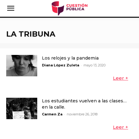
LA TRIBUNA
Los relojes y la pandemia
-
Diana López Zuleta
mayo 13, 2020
Leer +
Los estudiantes vuelven a las clases…
en la calle.
-
Carmen Za
noviembre 26, 2018
Leer +