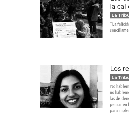
la call
La Trib
“La felici
sencillame
Los r
La Trib
No hablemo
no hablemo
las disiden
pensar en 
para imple