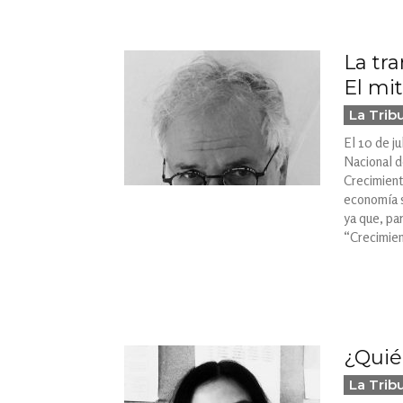
La tr
El mi
La Trib
El 10 de j
Nacional d
Crecimient
economía s
ya que, pa
“Crecimien
¿Quié
La Trib