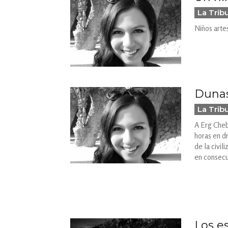
La Trib
Niños arte
Dunas
La Trib
A Erg Cheb
horas en dr
de la civil
en consecu
Los e