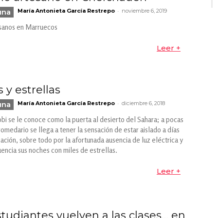
-
una
María Antonieta García Restrepo
noviembre 6, 2019
sanos en Marruecos
Leer +
 y estrellas
-
una
María Antonieta García Restrepo
diciembre 6, 2018
bi se le conoce como la puerta al desierto del Sahara; a pocas
omedario se llega a tener la sensación de estar aislado a días
ización, sobre todo por la afortunada ausencia de luz eléctrica y
encia sus noches con miles de estrellas.
Leer +
studiantes vuelven a las clases… en