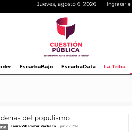
jueves, agosto 6, 2026
Ingresar a
oder
EscarbaBajo
EscarbaData
La Tribu
Cuestión
adenas del populismo
Pública
-
una
Laura Villamizar Pacheco
junio 2, 2020