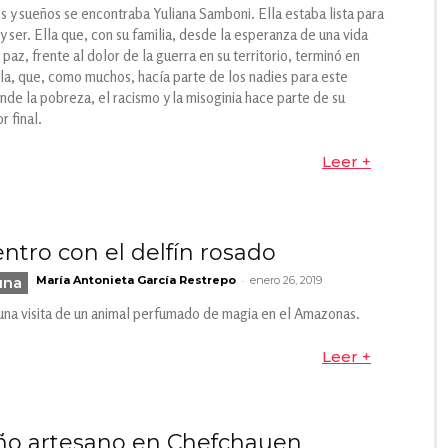
s y sueños se encontraba Yuliana Samboni. Ella estaba lista para
r y ser. Ella que, con su familia, desde la esperanza de una vida
n paz, frente al dolor de la guerra en su territorio, terminó en
la, que, como muchos, hacía parte de los nadies para este
nde la pobreza, el racismo y la misoginia hace parte de su
 final.
Leer +
ntro con el delfín rosado
-
una
María Antonieta García Restrepo
enero 26, 2019
una visita de un animal perfumado de magia en el Amazonas.
Leer +
ño artesano en Chefchauen