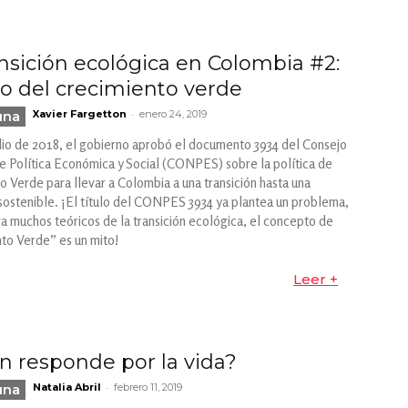
ansición ecológica en Colombia #2:
to del crecimiento verde
-
una
Xavier Fargetton
enero 24, 2019
ulio de 2018, el gobierno aprobó el documento 3934 del Consejo
e Política Económica y Social (CONPES) sobre la política de
o Verde para llevar a Colombia a una transición hasta una
ostenible. ¡El título del CONPES 3934 ya plantea un problema,
ra muchos teóricos de la transición ecológica, el concepto de
to Verde” es un mito!
Leer +
n responde por la vida?
-
una
Natalia Abril
febrero 11, 2019