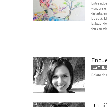
Entre nube
vivir, crea
distinta, e
Bogotá. El
Estado, do
desgarrador
Encue
La Trib
Relato de 
Un ni