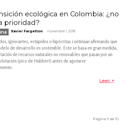
ansición ecológica en Colombia: ¿no
a prioridad?
-
una
Xavier Fargetton
noviembre 1, 2018
ados, ignorantes, estúpidos o hipócritas continúan afirmando que
delo de desarrollo es sostenible. Este se basa en gran medida,
otación de recursos naturales no renovables que pasan por un
plotación (pico de Hubbert) antes de agotarse
emente.
Leer +
Página 9 de 10