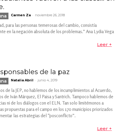
e.
-
una
Carmen Za
noviembre 26, 2018
dad, para las personas temerosas del cambio, consistía
nte en la negación absoluta de los problemas.” Ana Lydia Vega
Leer +
esponsables de la paz
-
una
Natalia Abril
junio 4, 2019
s de la JEP, no hablemos de los incumplimientos al Acuerdo,
s de Iván Márquez, El Paisa y Santrich. Tampoco hablemos de
cias ni de los diálogos con el ELN. Tan solo limitémonos a
las propuestas para el campo en los 170 municipios priorizados
mentar las estrategias del “posconflicto”.
Leer +