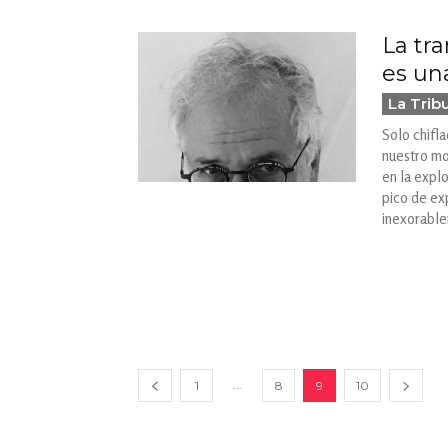
La tr
es un
La Trib
Solo chifl
nuestro mo
en la expl
pico de ex
inexorabl
...
1
8
9
10