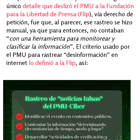
único
detalle que deslizó el PMU a la Fundación
para la Libertad de Prensa (Flip
), vía derecho de
petición, fue que, al parecer, ese rastreo se hizo
manual, ya que para entonces, no contaban
“
con una herramienta para monitorear y
clasificar la información
”. El criterio usado por
el PMU para rastrear “desinformación” en
internet
lo definió a la Flip
, así: