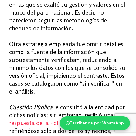
en las que se exaltó su gestión y valores en el
marco del paro nacional. Es decir, no
parecieron seguir las metodologías de
chequeo de información.
Otra estrategia empleada fue omitir detalles
como la fuente de la información que
supuestamente verificaban, reduciendo al
mínimo los datos con los que se consolidó su
versión oficial, impidiendo el contraste. Estos
casos se catalogaron como “sin verificar” en
el análisis.
Cuestión Pública
le consultó a la entidad por
dichas noticias; sin embargo, recibió una
respuesta de la Policía del Valle del Cauca
Escríbenos por WhatsApp
refiriéndose solo a dos de los 17 hechos,