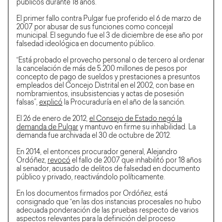
públicos durante 18 años.
El primer fallo contra Pulgar fue proferido el 6 de marzo de
2007 por abusar de sus funciones como concejal
municipal. El segundo fue el 3 de diciembre de ese año por
falsedad ideológica en documento público.
“Está probado el provecho personal o de tercero al ordenar
la cancelación de más de 5.200 millones de pesos por
concepto de pago de sueldos y prestaciones a presuntos
empleados del Concejo Distrital en el 2002, con base en
nombramientos, insubsistencias y actas de posesión
falsas”,
explicó
la Procuraduría en el año de la sanción.
El 26 de enero de 2012,
el Consejo de Estado negó la
demanda de Pulgar
y mantuvo en firme su inhabilidad. La
demanda fue archivada el 30 de octubre de 2012.
En 2014, el entonces procurador general, Alejandro
Ordóñez,
revocó
el fallo de 2007 que inhabilitó por 18 años
al senador, acusado de delitos de falsedad en documento
público y privado, reactivándolo políticamente.
En los documentos firmados por Ordóñez, está
consignado que “en las dos instancias procesales no hubo
adecuada ponderación de las pruebas respecto de varios
aspectos relevantes para la definición del proceso