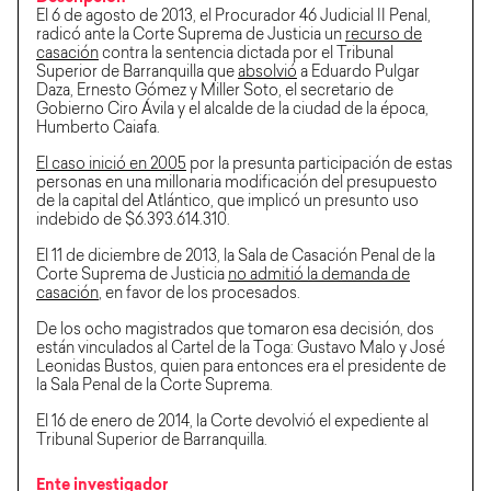
El 6 de agosto de 2013, el Procurador 46 Judicial II Penal,
radicó ante la Corte Suprema de Justicia un
recurso de
casación
contra la sentencia dictada por el Tribunal
Superior de Barranquilla que
absolvió
a Eduardo Pulgar
Daza, Ernesto Gómez y Miller Soto, el secretario de
Gobierno Ciro Ávila y el alcalde de la ciudad de la época,
Humberto Caiafa.
El caso inició en 2005
por la presunta participación de estas
personas en una millonaria modificación del presupuesto
de la capital del Atlántico, que implicó un presunto uso
indebido de $6.393.614.310.
El 11 de diciembre de 2013, la Sala de Casación Penal de la
Corte Suprema de Justicia
no admitió la demanda de
casación
, en favor de los procesados.
De los ocho magistrados que tomaron esa decisión, dos
están vinculados al Cartel de la Toga: Gustavo Malo y José
Leonidas Bustos, quien para entonces era el presidente de
la Sala Penal de la Corte Suprema.
El 16 de enero de 2014, la Corte devolvió el expediente al
Tribunal Superior de Barranquilla.
Ente investigador