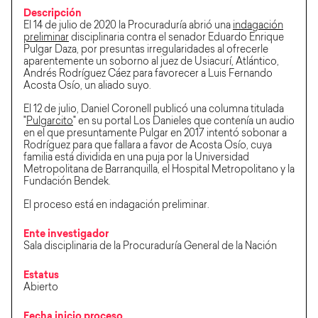
Descripción
El 14 de julio de 2020 la Procuraduría abrió una
indagación
preliminar
disciplinaria contra el senador Eduardo Enrique
Pulgar Daza, por presuntas irregularidades al ofrecerle
aparentemente un soborno al juez de Usiacurí, Atlántico,
Andrés Rodríguez Cáez para favorecer a Luis Fernando
Acosta Osío, un aliado suyo.
El 12 de julio, Daniel Coronell publicó una columna titulada
"
Pulgarcito
" en su portal Los Danieles que contenía un audio
en el que presuntamente Pulgar en 2017 intentó sobonar a
Rodríguez para que fallara a favor de Acosta Osío, cuya
familia está dividida en una puja por la Universidad
Metropolitana de Barranquilla, el Hospital Metropolitano y la
Fundación Bendek.
El proceso está en indagación preliminar.
Ente investigador
Sala disciplinaria de la Procuraduría General de la Nación
Estatus
Abierto
Fecha inicio proceso