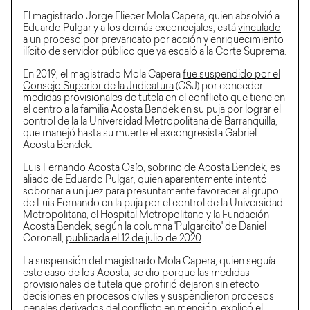
El magistrado Jorge Eliecer Mola Capera, quien absolvió a
Eduardo Pulgar y a los demás exconcejales, está
vinculado
a un proceso por prevaricato por acción y enriquecimiento
ilícito de servidor público que ya escaló a la Corte Suprema.
En 2019, el magistrado Mola Capera
fue suspendido por el
Consejo Superior de la Judicatura
(CSJ) por conceder
medidas provisionales de tutela en el conflicto que tiene en
el centro a la familia Acosta Bendek en su puja por lograr el
control de la la Universidad Metropolitana de Barranquilla,
que manejó hasta su muerte el excongresista Gabriel
Acosta Bendek.
Luis Fernando Acosta Osío, sobrino de Acosta Bendek, es
aliado de Eduardo Pulgar, quien aparentemente intentó
sobornar a un juez para presuntamente favorecer al grupo
de Luis Fernando en la puja por el control de la Universidad
Metropolitana, el Hospital Metropolitano y la Fundación
Acosta Bendek, según la columna 'Pulgarcito' de Daniel
Coronell,
publicada el 12 de julio de 2020
.
La suspensión del magistrado Mola Capera, quien seguía
este caso de los Acosta, se dio porque las medidas
provisionales de tutela que profirió dejaron sin efecto
decisiones en procesos civiles y suspendieron procesos
penales derivados del conflicto en mención, explicó el