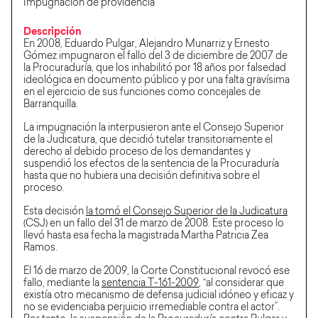
Impugnación de providencia
Descripción
En 2008, Eduardo Pulgar, Alejandro Munarriz y Ernesto
Gómez impugnaron el fallo del 3 de diciembre de 2007 de
la Procuraduría, que los inhabilitó por 18 años por falsedad
ideológica en documento público y por una falta gravísima
en el ejercicio de sus funciones como concejales de
Barranquilla.
La impugnación la interpusieron ante el Consejo Superior
de la Judicatura, que decidió tutelar transitoriamente el
derecho al debido proceso de los demandantes y
suspendió los efectos de la sentencia de la Procuraduría
hasta que no hubiera una decisión definitiva sobre el
proceso.
Esta decisión
la tomó el Consejo Superior de la Judicatura
(CSJ) en un fallo del 31 de marzo de 2008. Este proceso lo
llevó hasta esa fecha la magistrada Martha Patricia Zea
Ramos.
El 16 de marzo de 2009, la Corte Constitucional revocó ese
fallo, mediante la
sentencia T-161-2009
, “al considerar que
existía otro mecanismo de defensa judicial idóneo y eficaz y
no se evidenciaba perjuicio irremediable contra el actor”.