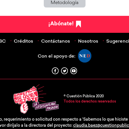
Metodología
¡Abónate!
ABC
Créditos
Contáctanos
Nosotros
Sugerenci
Con el apoyo de:
© Cuestión Pública 2020
Todos los derechos reservados
, requerimiento o solicitud con respecto a 'Sabemos lo que hiciste l
vor diríjalo a la directora del proyecto:
claudia.baez@cuestionpubli