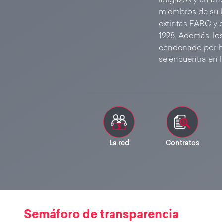
latigazos y un añ
miembros de su U
extintas FARC y 
1998. Además, lo
condenado por ho
se encuentra en l
La red
Contratos
Semáforo de transparencia