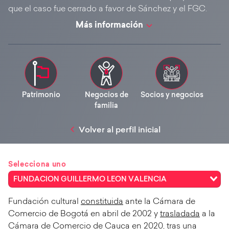
que el caso fue cerrado a favor de Sánchez y el FGC.
Más información
Patrimonio
Negocios de
Socios y negocios
familia
Volver al perfil inicial
Selecciona uno
FUNDACION GUILLERMO LEON VALENCIA
Fundación cultural
constituida
ante la Cámara de
Comercio de Bogotá en abril de 2002 y
trasladada
a la
Cámara de Comercio de Cauca en 2020, tras una