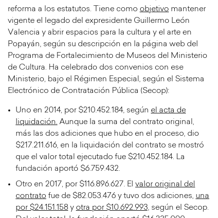
reforma a los estatutos. Tiene como
objetivo
mantener
vigente el legado del expresidente Guillermo León
Valencia y abrir espacios para la cultura y el arte en
Popayán, según su descripción en la página web del
Programa de Fortalecimiento de Museos del Ministerio
de Cultura. Ha celebrado dos convenios con ese
Ministerio, bajo el Régimen Especial, según el Sistema
Electrónico de Contratación Pública (Secop):
Uno en 2014, por $210.452.184, según
el acta de
liquidación.
Aunque la suma del contrato original,
más las dos adiciones que hubo en el proceso, dio
$217.211.616, en la liquidación del contrato se mostró
que el valor total ejecutado fue $210.452.184. La
fundación aportó $6.759.432.
Otro en 2017, por $116.896.627. El
valor original del
contrato
fue de $82.053.476 y tuvo dos adiciones,
una
por $24.151.158
y
otra por $10.692.993,
según el Secop.