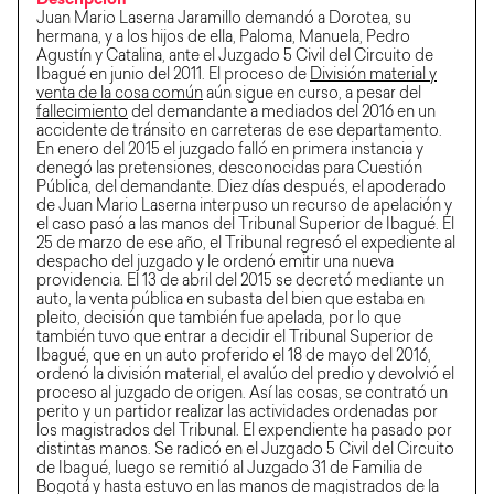
Descripción
Juan Mario Laserna Jaramillo demandó a Dorotea, su
hermana, y a los hijos de ella, Paloma, Manuela, Pedro
Agustín y Catalina, ante el Juzgado 5 Civil del Circuito de
Ibagué en junio del 2011. El proceso de
División material y
venta de la cosa común
aún sigue en curso, a pesar del
fallecimiento
del demandante a mediados del 2016 en un
accidente de tránsito en carreteras de ese departamento.
En enero del 2015 el juzgado falló en primera instancia y
denegó las pretensiones, desconocidas para Cuestión
Pública, del demandante. Diez días después, el apoderado
de Juan Mario Laserna interpuso un recurso de apelación y
el caso pasó a las manos del Tribunal Superior de Ibagué. El
25 de marzo de ese año, el Tribunal regresó el expediente al
despacho del juzgado y le ordenó emitir una nueva
providencia. El 13 de abril del 2015 se decretó mediante un
auto, la venta pública en subasta del bien que estaba en
pleito, decisión que también fue apelada, por lo que
también tuvo que entrar a decidir el Tribunal Superior de
Ibagué, que en un auto proferido el 18 de mayo del 2016,
ordenó la división material, el avalúo del predio y devolvió el
proceso al juzgado de origen. Así las cosas, se contrató un
perito y un partidor realizar las actividades ordenadas por
los magistrados del Tribunal. El expendiente ha pasado por
distintas manos. Se radicó en el Juzgado 5 Civil del Circuito
de Ibagué, luego se remitió al Juzgado 31 de Familia de
Bogotá y hasta estuvo en las manos de magistrados de la