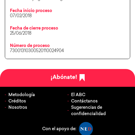
Fecha inicio proceso
07/02/2018
Fecha de cierre proceso
25/06/2018
Número de proceso
73001310300520110024904
¡Abónate!
Metodología
El ABC
Créditos
Contáctanos
Nosotros
Sugerencias de
confidencialidad
Con el apoyo de: