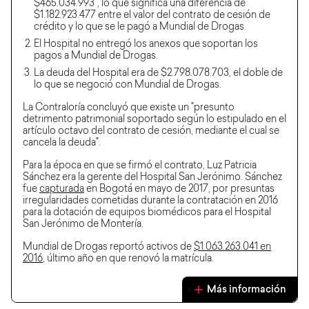
$465.034.993", lo que significa una diferencia de
$1.182.923.477 entre el valor del contrato de cesión de
crédito y lo que se le pagó a Mundial de Drogas.
El Hospital no entregó los anexos que soportan los
pagos a Mundial de Drogas.
La deuda del Hospital era de $2.798.078.703, el doble de
lo que se negoció con Mundial de Drogas.
La Contraloría concluyó que existe un "presunto
detrimento patrimonial soportado según lo estipulado en el
artículo octavo del contrato de cesión, mediante el cual se
cancela la deuda".
Para la época en que se firmó el contrato, Luz Patricia
Sánchez era la gerente del Hospital San Jerónimo. Sánchez
fue
capturada
en Bogotá en mayo de 2017, por presuntas
irregularidades cometidas durante la contratación en 2016
para la dotación de equipos biomédicos para el Hospital
San Jerónimo de Montería.
Mundial de Drogas reportó activos de
$1.063.263.041 en
2016
, último año en que renovó la matrícula.
Más información