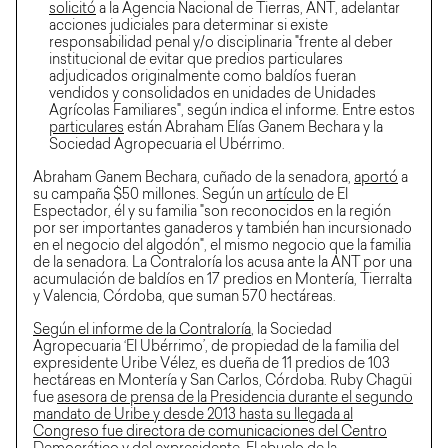
solicitó
a la Agencia Nacional de Tierras, ANT, adelantar
acciones judiciales para determinar si existe
responsabilidad penal y/o disciplinaria "frente al deber
institucional de evitar que predios particulares
adjudicados originalmente como baldíos fueran
vendidos y consolidados en unidades de Unidades
Agrícolas Familiares", según indica el informe. Entre estos
particulares
están Abraham Elías Ganem Bechara y la
Sociedad Agropecuaria el Ubérrimo.
Abraham Ganem Bechara, cuñado de la senadora,
aportó
a
su campaña $50 millones. Según un
artículo
de El
Espectador, él y su familia "son reconocidos en la región
por ser importantes ganaderos y también han incursionado
en el negocio del algodón", el mismo negocio que la familia
de la senadora. La Contraloría los acusa ante la ANT por una
acumulación de baldíos en 17 predios en Montería, Tierralta
y Valencia, Córdoba, que suman 570 hectáreas.
Según el informe de la Contraloría
, la Sociedad
Agropecuaria ‘El Ubérrimo’, de propiedad de la familia del
expresidente Uribe Vélez, es dueña de 11 predios de 103
hectáreas en Montería y San Carlos, Córdoba. Ruby Chagüi
fue
asesora de prensa de la Presidencia durante el segundo
mandato de Uribe y desde 2013 hasta su llegada al
Congreso fue directora de comunicaciones del Centro