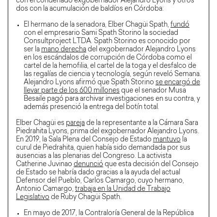
con el condenado exgobernador Alejandro Lyons y otros
dos con la acumulación de baldíos en Córdoba:
El hermano de la senadora, Elber Chagüi Spath,
fundó
con el empresario Sami Spath Storino la sociedad
Consultproject LTDA. Spath Storino es conocido por
ser la
mano derecha
del exgobernador Alejandro Lyons
en los escándalos de corrupción de Córdoba como el
cartel de la hemofilia, el cartel de la toga y el desfalco de
las regalías de ciencia y tecnología, según reveló Semana.
Alejandro Lyons afirmó que Spath Storino
se encargó de
llevar parte de los 600 millones
que el senador Musa
Besaile pagó para archivar investigaciones en su contra, y
además presenció la entrega del botín total.
Elber Chagüi es
pareja
de la representante a la Cámara Sara
Piedrahita Lyons, prima del exgobernador Alejandro Lyons.
En 2019, la Sala Plena del Consejo de Estado
mantuvo
la
curul de Piedrahita, quien había sido demandada por sus
ausencias a las plenarias del Congreso. La activista
Catherine Juvinao
denunció
que esta decisión del Consejo
de Estado se habría dado gracias a la ayuda del actual
Defensor del Pueblo, Carlos Camargo, cuyo hermano,
Antonio Camargo,
trabaja en la Unidad de Trabajo
Legislativo
de Ruby Chagüi Spath.
En mayo de 2017, la Contraloría General de la República