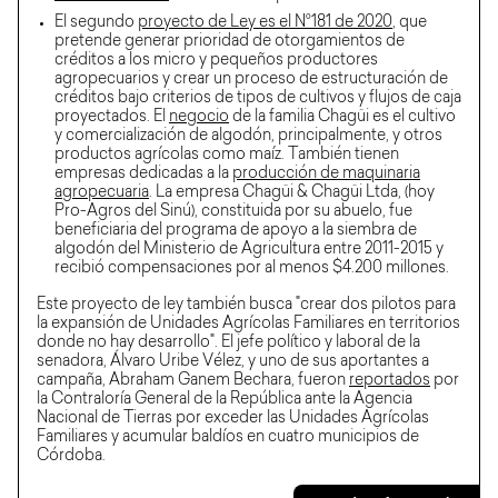
El segundo
proyecto de Ley es el N°181 de 2020
, que
pretende generar prioridad de otorgamientos de
créditos a los micro y pequeños productores
agropecuarios y crear un proceso de estructuración de
créditos bajo criterios de tipos de cultivos y flujos de caja
proyectados. El
negocio
de la familia Chagüi es el cultivo
y comercialización de algodón, principalmente, y otros
productos agrícolas como maíz. También tienen
empresas dedicadas a la
producción de maquinaria
agropecuaria
. La empresa Chagüi & Chagüi Ltda, (hoy
Pro-Agros del Sinú), constituida por su abuelo, fue
beneficiaria del programa de apoyo a la siembra de
algodón del Ministerio de Agricultura entre 2011-2015 y
recibió compensaciones por al menos $4.200 millones.
Este proyecto de ley también busca "crear dos pilotos para
la expansión de Unidades Agrícolas Familiares en territorios
donde no hay desarrollo". El jefe político y laboral de la
senadora, Álvaro Uribe Vélez, y uno de sus aportantes a
campaña, Abraham Ganem Bechara, fueron
reportados
por
la Contraloría General de la República ante la Agencia
Nacional de Tierras por exceder las Unidades Agrícolas
Familiares y acumular baldíos en cuatro municipios de
Córdoba.