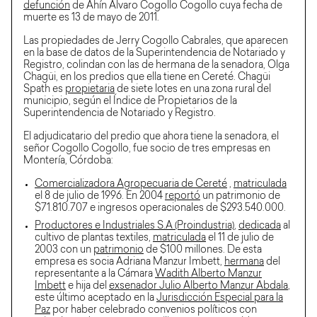
defunción
de Ahín Álvaro Cogollo Cogollo cuya fecha de
muerte es 13 de mayo de 2011.
Las propiedades de Jerry Cogollo Cabrales, que aparecen
en la base de datos de la Superintendencia de Notariado y
Registro, colindan con las de hermana de la senadora, Olga
Chagüi, en los predios que ella tiene en Cereté. Chagüi
Spath es
propietaria
de siete lotes en una zona rural del
municipio, según el Índice de Propietarios de la
Superintendencia de Notariado y Registro.
El adjudicatario del predio que ahora tiene la senadora, el
señor Cogollo Cogollo, fue socio de tres empresas en
Montería, Córdoba:
Comercializadora Agropecuaria de Cereté
,
matriculada
el 8 de julio de 1996. En 2004
reportó
un patrimonio de
$71.810.707 e ingresos operacionales de $293.540.000.
Productores e Industriales S.A (Proindustria)
,
dedicada
al
cultivo de plantas textiles,
matriculada
el 11 de julio de
2003 con un
patrimonio
de $100 millones. De esta
empresa es socia Adriana Manzur Imbett,
hermana
del
representante a la Cámara
Wadith Alberto Manzur
Imbett
e hija del
exsenador Julio Alberto Manzur Abdala
,
este último aceptado en la
Jurisdicción Especial para la
Paz
por haber celebrado convenios políticos con