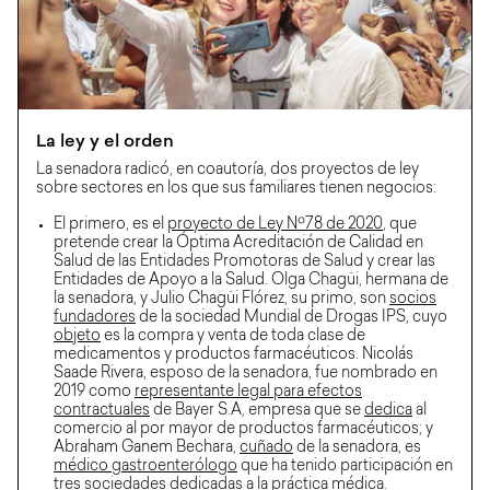
La ley y el orden
La senadora radicó, en coautoría, dos proyectos de ley
sobre sectores en los que sus familiares tienen negocios:
El primero, es el
proyecto de Ley Nº78 de 2020
, que
pretende crear la Óptima Acreditación de Calidad en
Salud de las Entidades Promotoras de Salud y crear las
Entidades de Apoyo a la Salud. Olga Chagüi, hermana de
la senadora, y Julio Chagüi Flórez, su primo, son
socios
fundadores
de la sociedad Mundial de Drogas IPS, cuyo
objeto
es la compra y venta de toda clase de
medicamentos y productos farmacéuticos. Nicolás
Saade Rivera, esposo de la senadora, fue nombrado en
2019 como
representante legal para efectos
contractuales
de Bayer S.A, empresa que se
dedica
al
comercio al por mayor de productos farmacéuticos; y
Abraham Ganem Bechara,
cuñado
de la senadora, es
médico gastroenterólogo
que ha tenido participación en
tres sociedades
dedicadas a la práctica médica.