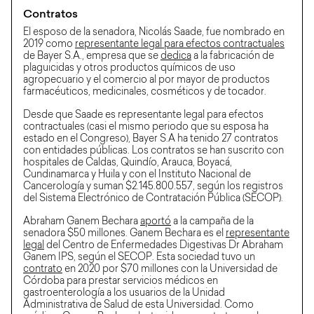
Contratos
El esposo de la senadora, Nicolás Saade, fue nombrado en
2019 como
representante legal para efectos contractuales
de Bayer S.A., empresa que se
dedica
a la fabricación de
plaguicidas y otros productos químicos de uso
agropecuario y el comercio al por mayor de productos
farmacéuticos, medicinales, cosméticos y de tocador.
Desde que Saade es representante legal para efectos
contractuales (casi el mismo periodo que su esposa ha
estado en el Congreso), Bayer S.A ha tenido 27 contratos
con entidades públicas. Los contratos se han suscrito con
hospitales de Caldas, Quindío, Arauca, Boyacá,
Cundinamarca y Huila y con el Instituto Nacional de
Cancerología y suman $2.145.800.557, según los registros
del Sistema Electrónico de Contratación Pública (SECOP).
Abraham Ganem Bechara
aportó
a la campaña de la
senadora $50 millones. Ganem Bechara es el
representante
legal
del Centro de Enfermedades Digestivas Dr Abraham
Ganem IPS, según el SECOP. Esta sociedad tuvo un
contrato
en 2020 por $70 millones con la Universidad de
Córdoba para prestar servicios médicos en
gastroenterología a los usuarios de la Unidad
Administrativa de Salud de esta Universidad. Como