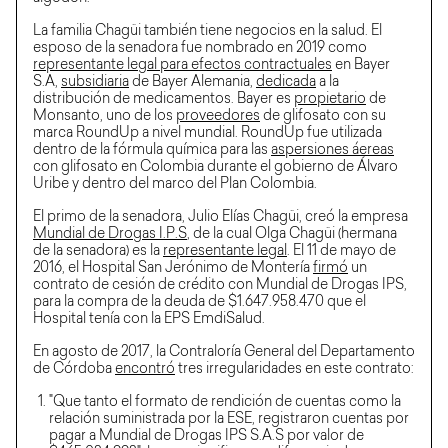
La familia Chagüi también tiene negocios en la salud. El
esposo de la senadora fue nombrado en 2019 como
representante legal para efectos contractuales
en Bayer
S.A,
subsidiaria
de Bayer Alemania,
dedicada
a la
distribución de medicamentos. Bayer es
propietario
de
Monsanto, uno de los
proveedores
de glifosato con su
marca RoundUp a nivel mundial. RoundUp fue utilizada
dentro de la fórmula química para las
aspersiones áereas
con glifosato en Colombia durante el gobierno de Álvaro
Uribe y dentro del marco del Plan Colombia.
El primo de la senadora, Julio Elías Chagüi, creó la empresa
Mundial de Drogas I.P.S
, de la cual Olga Chagüi (hermana
de la senadora) es la
representante legal
. El 11 de mayo de
2016, el Hospital San Jerónimo de Montería
firmó
un
contrato de cesión de crédito con Mundial de Drogas IPS,
para la compra de la deuda de $1.647.958.470 que el
Hospital tenía con la EPS EmdiSalud.
En agosto de 2017, la Contraloría General del Departamento
de Córdoba
encontró
tres irregularidades en este contrato:
"Que tanto el formato de rendición de cuentas como la
relación suministrada por la ESE, registraron cuentas por
pagar a Mundial de Drogas IPS S.A.S por valor de