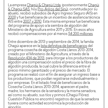
La empresa
Chagüi & Chagüi Ltda
, (posteriormente
Chagüi
& Chagüi SAS
, hoy
Pro-Agros del Sinú)
, constituida por su
abuelo, recibió subsidios de Agro Ingreso Seguro (AIS) en
2009
y fue beneficiaria de un incentivo de asistencia técnica
AIS entre
2007 y 2010
. Esta misma empresa fue beneficiaria
del programa de apoyo a la siembra de algodón del
Ministerio de Agricultura entre 2011 y 2015. En esos años
recibió compensaciones por al menos
$4.200 millones
.
Entre diciembre de 2013 y septiembre de 2014, la familia
Chagüi aparece en la
lista definitiva de beneficiarios
del
programa cosecha de algodón Costa Llanos 2013-2014,
creado por el Ministerio de Agricultura, a través de la
Resolución 434 de 2013
, para otorgar a los productores de
algodón una compensación sobre el precio de la fibra de
algodón producida, la cual cubre la diferencia entre el
precio mínimo garantizado y el precio de mercado. El
programa se realizó con el fin de asegurar un ingreso base a
los productores, que podían registrarse individualmente o
por empresas. En el listado final de beneficiarios de la
Cosecha Costa Llanos 2013-2014, aparecen el padre,
madre, los hermanos de la senadora y la misma senadora,
así como su abuelo, sus tíos y primos (Chagüi Flórez).
Cuestión Pública no encontró registros de que la senadora
tuviera como actividad económica la producción de
algodón.