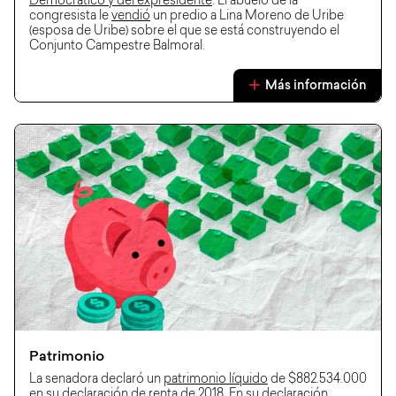
Democrático y del expresidente
. El abuelo de la
congresista le
vendió
un predio a Lina Moreno de Uribe
(esposa de Uribe) sobre el que se está construyendo el
Conjunto Campestre Balmoral.
Más información
Patrimonio
La senadora declaró un
patrimonio líquido
de $882.534.000
en su declaración de renta de 2018. En su
declaración