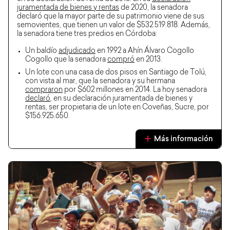
juramentada de bienes y rentas
de 2020, la senadora
declaró que la mayor parte de su patrimonio viene de sus
semovientes, que tienen un valor de $532.519.818. Además,
la senadora tiene tres predios en Córdoba:
Un baldío
adjudicado
en 1992 a Ahín Álvaro Cogollo
Cogollo que la senadora
compró
en 2013.
Un lote con una casa de dos pisos en Santiago de Tolú,
con vista al mar, que la senadora y su hermana
compraron
por $602 millones en 2014. La hoy senadora
declaró
, en su declaración juramentada de bienes y
rentas, ser propietaria de un lote en Coveñas, Sucre, por
$156.925.650.
Más información