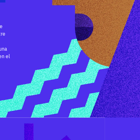
de
tre
una
en el