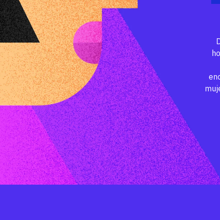
D
ho
en
muje