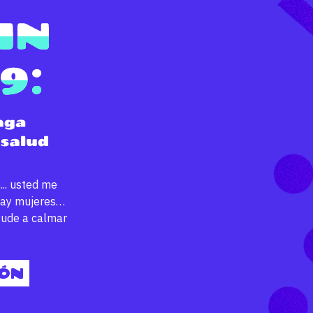
.. usted me
 hay mujeres…
yude a calmar
IÓN