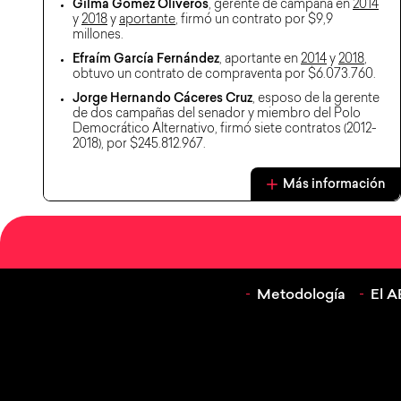
Gilma Gómez Oliveros
, gerente de campaña en
2014
y
2018
y
aportante
, firmó un contrato por $9,9
millones.
Efraím García Fernández
, aportante en
2014
y
2018
,
obtuvo un contrato de compraventa por $6.073.760.
Jorge Hernando Cáceres Cruz
, esposo de la gerente
de dos campañas del senador y miembro del Polo
Democrático Alternativo, firmó siete contratos (2012-
2018), por $245.812.967.
Más información
Metodología
El 