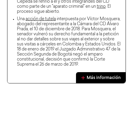
Cepeda se refirió a él y otros integrandes del CD
como parte de un "aparato criminal" en un
trino
. El
proceso sigue abierto.
Una
acción de tutela
interpuesta por Víctor Mosquera,
abogado del representante a la Cámara del CD Álvaro
Prada, el 10 de diciembre de 2018. Para Mosquera, el
senador vulneró su derecho fundamental a la petición
al no dar detalles sobre sus viajes al exterior y sobre
sus visitas a cárceles en Colombia y Estados Unidos. El
18 de enero de 2019 el Juzgado Administrativo 47 de la
Sección Segunda de Bogotá negó el amparo
constitucional, decisión que confirmó la Corte
Suprema el 26 de marzo de 2019.
Más información