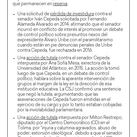
que permanecen en
reserva
.
Una solicitud de
pérdida de investidura
contra el
senador Iván Cepeda solicitada por Fernando
Alameda Alvarado en 2014, afirmando que el senador
incurrió en conflicto de interés al promover un debate
de control político sobre presuntos nexos del
expresidente Álvaro Uribe con el paramilitarismo
cuando están en pie denuncias penales de Uribe
contra Cepeda, fue rechazada en 2016.
Una
acción de tutela
contra el senador Cepeda
interpuesta por Ana Sofía Mesa, exrectora de la
Universidad del Atlántico, en 2015. La acción la tomó
luego de que Cepeda, en un debate de control
político, hablara sobre la aparente intervención de
grupos al margen de la ley en la dirección de esa
institución educativa. La CSJ confirmó una sentencia
que negó la tutela, argumentando que las
aseveraciones de Cepeda fueron emitidas en el
ejercicio de su cargo y por lo tanto estaban cobijadas
por la inviolabilidad parlamentaria.
Una
acción de tutela
interpuesta por Milton Restrepo,
diputado por el Centro Democrático (CD) en el
Tolima, por "injuria y calumnia agravados, abuso de
poder, extorsión ideológica", debido a que el senador