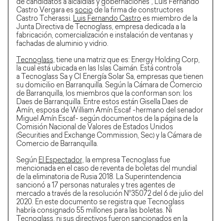
de candidatos a alcaldías y gobernaciones", Luis Fernando
Castro Vergara es
socio
de la firma de constructores
Castro Tcherassi.
Luis Fernando Castro
es miembro de la
Junta Directiva de Tecnoglass, empresa dedicada a la
fabricación, comercialización e instalación de ventanas y
fachadas de aluminio y vidrio.
Tecnoglass,
tiene una matriz que es: Energy Holding Corp,
la cual está ubicada en las Islas Caimán. Está controla
a Tecnoglass Sa y CI Energía Solar Sa, empresas que tienen
su domicilio en Barranquilla. Según la Cámara de Comercio
de Barranquilla, los miembros que la conforman son: los
Daes de Barranquilla. Entre estos están Gisella Daes de
Amín, esposa de William Amín Escaf -hermano del senador
Miguel Amín Escaf- según documentos de la página de la
Comisión Nacional de Valores de Estados Unidos
(Securities and Exchange Commission, Sec) y la Cámara de
Comercio de Barranquilla.
Según
El Espectador,
la empresa Tecnoglass fue
mencionada en el caso de reventa de boletas del mundial
de la eliminatoria de Rusia 2018. La Superintendencia
sancionó a 17 personas naturales y tres agentes de
mercado a través de la resolución N°35072 del 6 de julio del
2020. En este documento se registra que Tecnoglass
habría consignado 55 millones para las boletas. Ni
Tecnoglass, ni sus directivos fueron sancionados en la