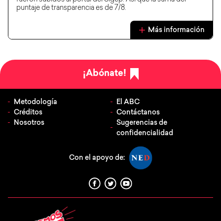
fueron subidos al portal del Sigep. Así que la suma del
puntaje de transparencia es de 7/8.
Más información
¡Abónate!
Metodología
El ABC
Créditos
Contáctanos
Nosotros
Sugerencias de
confidencialidad
Con el apoyo de: