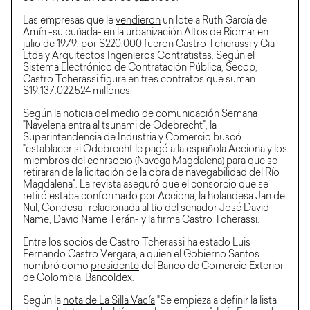
Las empresas que le
vendieron
un lote a Ruth García de
Amín -su cuñada- en la urbanización Altos de Riomar en
julio de 1979, por $220.000 fueron Castro Tcherassi y Cia
Ltda y Arquitectos Ingenieros Contratistas. Según el
Sistema Electrónico de Contratación Pública, Secop,
Castro Tcherassi figura en tres contratos que suman
$19.137.022.524 millones.
Según la noticia del medio de comunicación
Semana
"Navelena entra al tsunami de Odebrecht", la
Superintendencia de Industria y Comercio buscó
"establacer si Odebrecht le pagó a la española Acciona y los
miembros del conrsocio (Navega Magdalena) para que se
retiraran de la licitación de la obra de navegabilidad del Río
Magdalena". La revista aseguró que el consorcio que se
retiró estaba conformado por Acciona, la holandesa Jan de
Nul, Condesa -relacionada al tío del senador José David
Name, David Name Terán- y la firma Castro Tcherassi.
Entre los socios de Castro Tcherassi ha estado Luis
Fernando Castro Vergara, a quien el Gobierno Santos
nombró como
presidente
del Banco de Comercio Exterior
de Colombia, Bancoldex.
Según la
nota de La Silla Vacía
"Se empieza a definir la lista