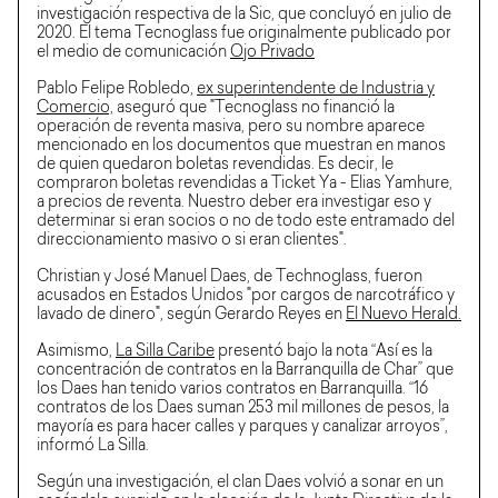
investigación respectiva de la Sic, que concluyó en julio de
2020. El tema Tecnoglass fue originalmente publicado por
el medio de comunicación
Ojo Privado
Pablo Felipe Robledo,
ex superintendente de Industria y
Comercio,
aseguró que "Tecnoglass no financió la
operación de reventa masiva, pero su nombre aparece
mencionado en los documentos que muestran en manos
de quien quedaron boletas revendidas. Es decir, le
compraron boletas revendidas a Ticket Ya - Elias Yamhure,
a precios de reventa. Nuestro deber era investigar eso y
determinar si eran socios o no de todo este entramado del
direccionamiento masivo o si eran clientes".
Christian y José Manuel Daes, de Technoglass, fueron
acusados en Estados Unidos "por cargos de narcotráfico y
lavado de dinero", según Gerardo Reyes en
El Nuevo Herald.
Asimismo,
La Silla Caribe
presentó bajo la nota “Así es la
concentración de contratos en la Barranquilla de Char” que
los Daes han tenido varios contratos en Barranquilla. “16
contratos de los Daes suman 253 mil millones de pesos, la
mayoría es para hacer calles y parques y canalizar arroyos”,
informó La Silla.
Según una investigación, el clan Daes volvió a sonar en un