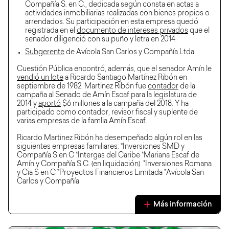
Compañía S. en C., dedicada según consta en actas a
actividades inmobiliarias realizadas con bienes propios o
arrendados. Su participación en esta empresa quedó
registrada en el
documento de intereses privados
que el
senador diligenció con su puño y letra en 2014.
Subgerente
de Avícola San Carlos y Compañía Ltda.
Cuestión Pública encontró, además, que el senador Amín le
vendió un lote
a Ricardo Santiago Martínez Ribón en
septiembre de 1982. Martinez Ribón fue
contador
de la
campaña al Senado de Amín Escaf para la legislatura de
2014 y
aportó
$6 millones a la campaña del 2018. Y ha
participado como contador, revisor fiscal y suplente de
varias empresas de la famlia Amín Escaf.
Ricardo Martinez Ribón ha desempeñado algún rol en las
siguientes empresas familiares: *Inversiones SMD y
Compañía S en C *Intergas del Caribe *Mariana Escaf de
Amín y Compañía S.C. (en liquidación). *Inversiones Romana
y Cia S en C *Proyectos Financieros Limitada *Avícola San
Carlos y Compañía
Más información