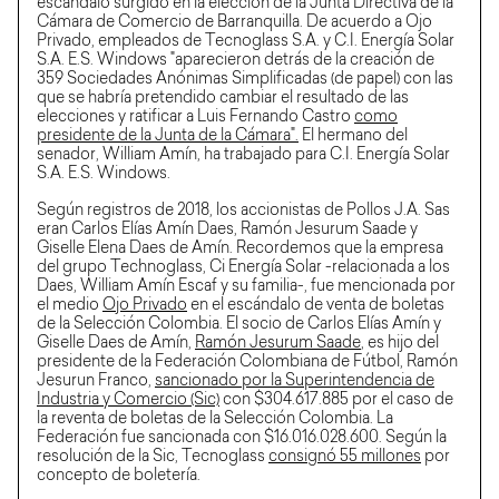
escándalo surgido en la elección de la Junta Directiva de la
Cámara de Comercio de Barranquilla. De acuerdo a Ojo
Privado, empleados de Tecnoglass S.A. y C.I. Energía Solar
S.A. E.S. Windows "aparecieron detrás de la creación de
359 Sociedades Anónimas Simplificadas (de papel) con las
que se habría pretendido cambiar el resultado de las
elecciones y ratificar a Luis Fernando Castro
como
presidente de la Junta de la Cámara".
El hermano del
senador, William Amín, ha trabajado para C.I. Energía Solar
S.A. E.S. Windows.
Según registros de 2018, los accionistas de Pollos J.A. Sas
eran Carlos Elías Amín Daes, Ramón Jesurum Saade y
Giselle Elena Daes de Amín. Recordemos que la empresa
del grupo Technoglass, Ci Energía Solar -relacionada a los
Daes, William Amín Escaf y su familia-, fue mencionada por
el medio
Ojo Privado
en el escándalo de venta de boletas
de la Selección Colombia. El socio de Carlos Elías Amín y
Giselle Daes de Amín,
Ramón Jesurum Saade
, es hijo del
presidente de la Federación Colombiana de Fútbol, Ramón
Jesurun Franco,
sancionado por la Superintendencia de
Industria y Comercio (Sic)
con $304.617.885 por el caso de
la reventa de boletas de la Selección Colombia. La
Federación fue sancionada con $16.016.028.600. Según la
resolución de la Sic, Tecnoglass
consignó 55 millones
por
concepto de boletería.