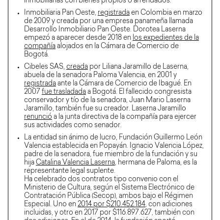
inmobiliarias con bienes propios o arrendados.
Inmobiliaria Pan Oeste,
registrada
en Colombia en marzo
de 2009 y creada por una empresa panameña llamada
Desarrollo Inmobiliario Pan Oeste. Dorotea Laserna
empezó a aparecer desde 2018 en
los expedientes de la
compañía
alojados en la Cámara de Comercio de
Bogotá.
Cibeles SAS,
creada
por Liliana Jaramillo de Laserna,
abuela de la senadora Paloma Valencia, en 2001 y
registrada
ante la Cámara de Comercio de Ibagué. En
2007
fue trasladada
a Bogotá. El fallecido congresista
conservador y tío de la senadora, Juan Mario Laserna
Jaramillo, también fue su creador. Laserna Jaramillo
renunció
a la junta directiva de la compañía para ejercer
sus actividades como senador.
La entidad sin ánimo de lucro, Fundación Guillermo León
Valencia establecida en Popayán. Ignacio Valencia López,
padre de la senadora, fue miembro de la fundación y su
hija
Catalina Valencia Laserna
, hermana de Paloma, es la
representante legal suplente.
Ha celebrado dos contratos tipo convenio con el
Ministerio de Cultura, según el Sistema Electrónico de
Contratación Pública (Secop), ambos bajo el Régimen
Especial. Uno en
2014 por $210.452.184
, con adiciones
incluidas, y otro en 2017 por $116.897.627, también con