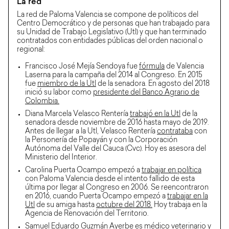
La red
La red de Paloma Valencia se compone de políticos del
Centro Democrático y de personas que han trabajado para
su Unidad de Trabajo Legislativo (Utl) y que han terminado
contratados con entidades públicas del orden nacional o
regional:
Francisco José Mejía Sendoya fue
fórmula
de Valencia
Laserna para la campaña del 2014 al Congreso. En 2015
fue
miembro de la Utl
de la senadora. En agosto del 2018
inició su labor como
presidente del Banco Agrario de
Colombia.
Diana Marcela Velasco Rentería
trabajó en la Utl
de la
senadora desde noviembre de 2016 hasta mayo de 2019.
Antes de llegar a la Utl, Velasco Rentería
contrataba
con
la Personería de Popayán y con la Corporación
Autónoma del Valle del Cauca (Cvc). Hoy es asesora del
Ministerio del Interior.
Carolina Puerta Ocampo empezó a
trabajar en política
con Paloma Valencia desde el intento fallido de esta
última por llegar al Congreso en 2006. Se reencontraron
en 2016, cuando Puerta Ocampo empezó a
trabajar en la
Utl
de su amiga hasta
octubre del 2018.
Hoy trabaja en la
Agencia de Renovación del Territorio.
Samuel Eduardo Guzmán Ayerbe es médico veterinario y