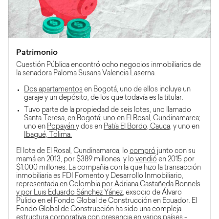
Patrimonio
Cuestión Pública encontró ocho negocios inmobiliarios de
la senadora Paloma Susana Valencia Laserna.
Dos apartamentos
en Bogotá, uno de ellos incluye un
garaje y un depósito, de los que todavía es la titular.
Tuvo parte de la propiedad de seis lotes, uno llamado
Santa Teresa, en Bogotá;
uno en
El Rosal, Cundinamarca;
uno en
Popayán
y dos en
Patía El Bordo, Cauca,
y uno en
Ibagué, Tolima.
El lote de El Rosal, Cundinamarca, lo
compró
junto con su
mamá en 2013, por $389 millones, y lo
vendió
en 2015 por
$1.000 millones. La compañía con la que hizo la transacción
inmobiliaria es FDI Fomento y Desarrollo Inmobiliario,
representada en Colombia por Adriana Castañeda Bonnels
y por Luis Eduardo Sánchez Yánez
, exsocio de Álvaro
Pulido en el Fondo Global de Construcción en Ecuador. El
Fondo Global de Construcción ha sido una compleja
estructura corporativa con presencia en varios países -