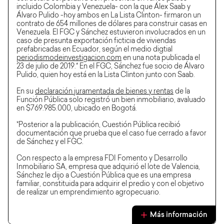
incluido Colombia y Venezuela- con la que Álex Saab y
Álvaro Pulido -hoy ambos en La Lista Clinton- firmaron un
contrato de 654 millones de dólares para construir casas en
Venezuela. El FGC y Sánchez estuvieron involucrados en un
caso de presunta exportación ficticia de viviendas
prefabricadas en Ecuador, según el medio digtial
periodismodeinvestigacion.com
en una nota publicada el
23 de julio de 2019.* En el FGC, Sánchez fue socio de Álvaro
Pulido, quien hoy está en la Lista Clinton junto con Saab.
En su
declaración juramentada de bienes y rentas
de la
Función Pública solo registró un bien inmobiliario, avaluado
en $769.985.000, ubicado en Bogotá.
*Posterior a la publicación, Cuestión Pública recibió
documentación que prueba que el caso fue cerrado a favor
de Sánchez y el FGC.
Con respecto a la empresa FDI Fomento y Desarrollo
Inmobiliario SA, empresa que adquirió el lote de Valencia,
Sánchez le dijo a Cuestión Pública que es una empresa
familiar, constituida para adquirir el predio y con el objetivo
de realizar un emprendimiento agropecuario.
Más información