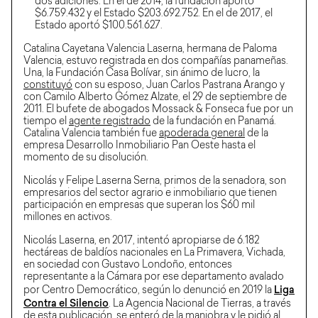
dos adiciones. En el de 2014, la fundación aportó
$6.759.432 y el Estado $203.692.752. En el de 2017, el
Estado aportó $100.561.627.
Catalina Cayetana Valencia Laserna, hermana de Paloma
Valencia, estuvo registrada en dos compañías panameñas.
Una, la Fundación Casa Bolívar, sin ánimo de lucro, la
constituyó
con su esposo, Juan Carlos Pastrana Arango y
con Camilo Alberto Gómez Alzate, el 29 de septiembre de
2011. El bufete de abogados Mossack & Fonseca fue por un
tiempo el
agente registrado
de la fundación en Panamá.
Catalina Valencia también fue
apoderada general
de la
empresa Desarrollo Inmobiliario Pan Oeste hasta el
momento de su disolución.
Nicolás y Felipe Laserna Serna, primos de la senadora, son
empresarios del sector agrario e inmobiliario que tienen
participación en empresas que superan los $60 mil
millones en activos.
Nicolás Laserna, en 2017, intentó apropiarse de 6.182
hectáreas de baldíos nacionales en La Primavera, Vichada,
en sociedad con Gustavo Londoño, entonces
representante a la Cámara por ese departamento avalado
Liga
por Centro Democrático, según lo denunció en 2019 la
Contra el Silencio
. La Agencia Nacional de Tierras, a través
de esta publicación, se enteró de la maniobra y le pidió al