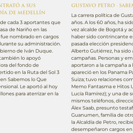
NTRATÓ A SUS
GUSTAVO PETRO · SABE
DÍA DE MEDELLÍN
La carrera política de Gus
 de cada 3 aportantes que
años. A los 60 años, ha si
Casa de Nariño en las
vez alcalde de Bogotá y a
5 fue nombrado en cargos
haber sido contrincante e
durante su administración.
pasada elección presidenc
obierno de Iván Duque.
Alberto Gutiérrez, ha sid
 también lo apoyó
campañas. Personas y emp
dora del fondo de
aportaron a la campaña a l
rtido en la Ruta del Sol 3
apareció en los Panama Pa
s en Sabemos lo Que
Suiza; tuvo relaciones com
nsional. Le aportó al hoy
Memo Fantasma e Hitos Ur
lones para aterrizar en la
Lucía Ramírez); y una de 
mismos teléfonos, direccio
Álex Saab, presunto testa
Guanumen, familia de otr
la Alcaldía de Petro, recib
desempeñaron cargos en s