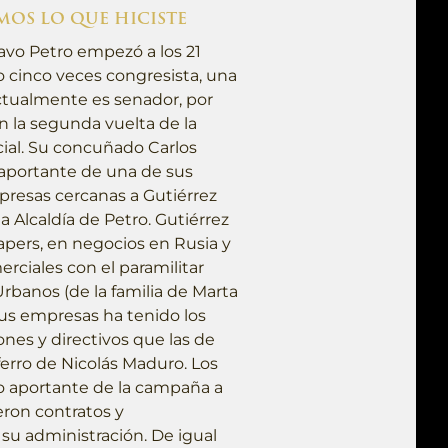
MOS LO QUE HICISTE
tavo Petro empezó a los 21
do cinco veces congresista, una
ctualmente es senador, por
n la segunda vuelta de la
ial. Su concuñado Carlos
o aportante de una de sus
resas cercanas a Gutiérrez
a Alcaldía de Petro. Gutiérrez
pers, en negocios en Rusia y
erciales con el paramilitar
banos (de la familia de Marta
sus empresas ha tenido los
nes y directivos que las de
ferro de Nicolás Maduro. Los
o aportante de la campaña a
ieron contratos y
u administración. De igual