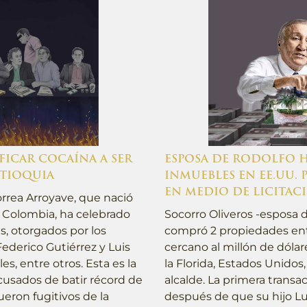
FICAR COCAÍNA A SER
ESPOSA DE RODOLFO
TIOQUIA
INMUEBLES EN EE.UU. 
EN MEDIO DE LICITAC
rrea Arroyave, que nació
n Colombia, ha celebrado
Socorro Oliveros -esposa d
s, otorgados por los
compró 2 propiedades entr
ederico Gutiérrez y Luis
cercano al millón de dólar
s, entre otros. Esta es la
la Florida, Estados Unido
cusados de batir récord de
alcalde. La primera trans
ueron fugitivos de la
después de que su hijo Lui