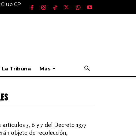
l Club CP
La Tribuna
Más
LES
artículos 5, 6 y 7 del Decreto 1377
rán objeto de recolección,