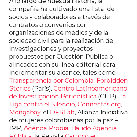
A lo largo de nuestra historia, la
compañía ha cultivado una lista de
socios y colaboradores a través de
contratos o convenios con
organizaciones de medios y de la
sociedad civil para la realización de
investigaciones y proyectos
propuestos por Cuestión Pública o
alineados con su línea editorial para
incrementar su alcance, tales como
Transparencia por Colombia
,
Forbidden
Stories
(París),
Centro Latinoamericano
de Investigación Periodística
(CLIP),
La
Liga contra el Silencio
,
Connectas.org
,
Mongabay,
el
DFRLab
,
Alianza Iniciativa
de mujeres colombianas por la paz –
IMP,
Agenda Propia
,
Baudó Agencia
Pública
,
la Revista
Cambio en