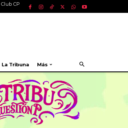
l Club CP
La Tribuna
Más