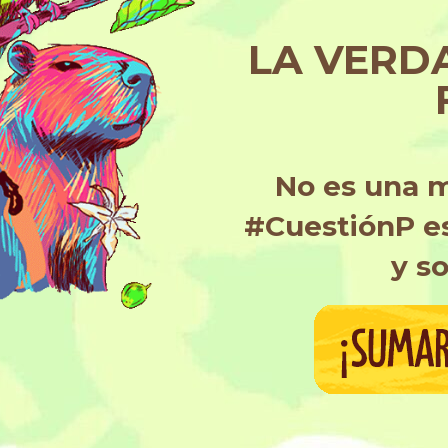
LA VERD
No es una 
#CuestiónP es
y so