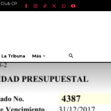
l Club CP
La Tribuna
Más