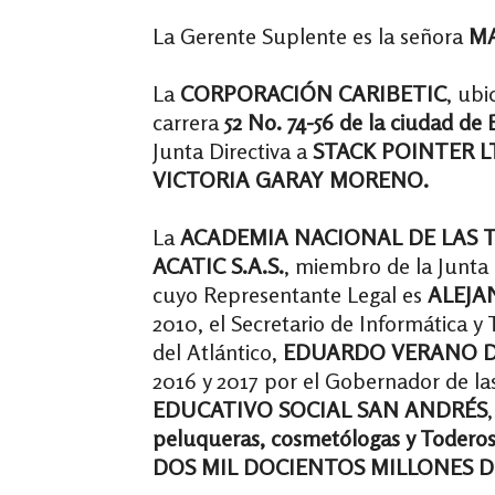
La Gerente Suplente es la señora
MA
La
CORPORACIÓN CARIBETIC
, ub
carrera
52 No. 74-56
de la ciudad de 
Junta Directiva a
STACK POINTER L
VICTORIA GARAY MORENO.
La
ACADEMIA NACIONAL DE LAS 
ACATIC S.A.S.
, miembro de la Junta 
cuyo Representante Legal es
ALEJA
2010, el Secretario de Informática 
del Atlántico,
EDUARDO VERANO D
2016 y 2017 por el Gobernador de las
EDUCATIVO SOCIAL SAN ANDRÉS
peluqueras, cosmetólogas y Todero
DOS MIL DOCIENTOS MILLONES DE 