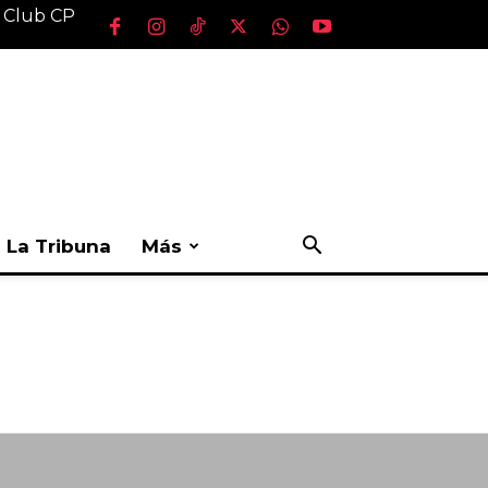
l Club CP
La Tribuna
Más