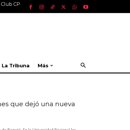
l Club CP
La Tribuna
Más
nes que dejó una nueva
 de Bogotá. En la Universidad Nacional los