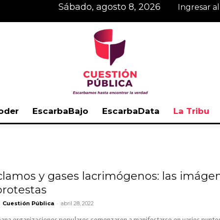
sábado, agosto 8, 2026
Ingresar a
oder
EscarbaBajo
EscarbaData
La Tribu
Cuestión
clamos y gases lacrimógenos: las imáge
protestas
Pública
-
Cuestión Pública
abril 28, 2022
ana organizaciones populares comenzaron a manifestarse en varios puntos