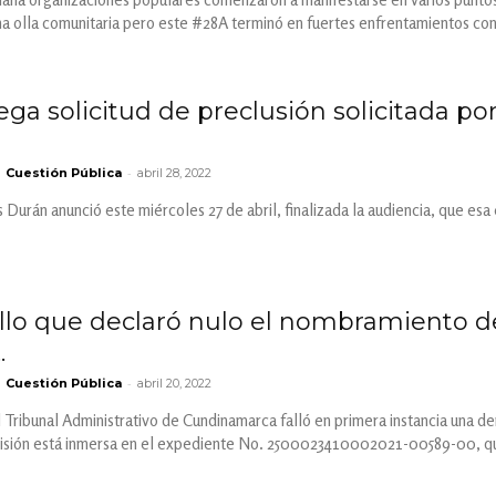
na olla comunitaria pero este #28A terminó en fuertes enfrentamientos co
ga solicitud de preclusión solicitada por 
-
Cuestión Pública
abril 28, 2022
s Durán anunció este miércoles 27 de abril, finalizada la audiencia, que esa
allo que declaró nulo el nombramiento
.
-
Cuestión Pública
abril 20, 2022
el Tribunal Administrativo de Cundinamarca falló en primera instancia una d
isión está inmersa en el expediente No. 2500023410002021-00589-00, que