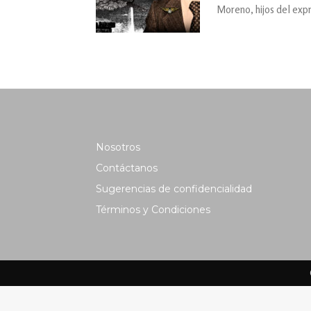
Moreno, hijos del expr
Nosotros
Contáctanos
Sugerencias de confidencialidad
Términos y Condiciones