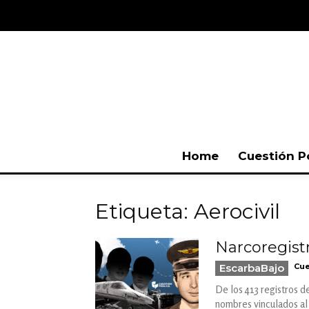
Home
Cuestión P
Etiqueta: Aerocivil
Narcoregistr
EscarbaBajo
Cue
De los 413 registros 
nombres vinculados al