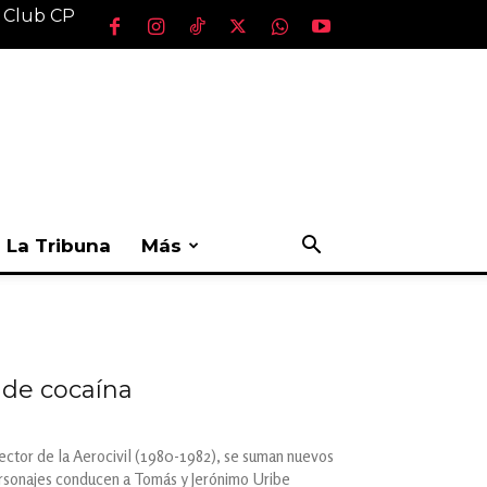
l Club CP
La Tribuna
Más
a de cocaína
ector de la Aerocivil (1980-1982), se suman nuevos
ersonajes conducen a Tomás y Jerónimo Uribe