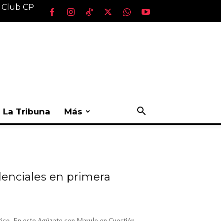
l Club CP
La Tribuna
Más
enciales en primera
ítico. En este Agúzate con Marulo en Cuestión