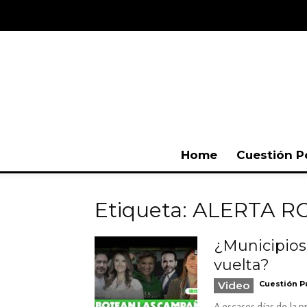
Home
Cuestión P
Etiqueta: ALERTA R
¿Municipios
vuelta?
Video
Cuestión P
A escasos días de la p