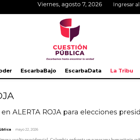
viernes, agosto 7, 2026
Ingresar a
oder
EscarbaBajo
EscarbaData
La Tribu
Cuestión
OJA
 en ALERTA ROJA para elecciones presid
Pública
-
ública
mayo 22, 2026
rimera vuelta presidencial, Colombia enfrenta un panorama humanitario cr