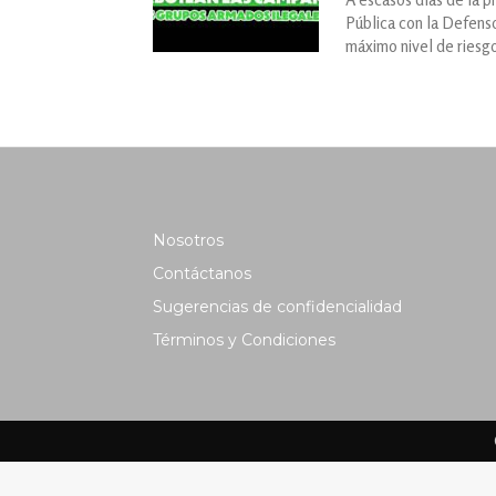
Pública con la Defenso
máximo nivel de riesg
Nosotros
Contáctanos
Sugerencias de confidencialidad
Términos y Condiciones