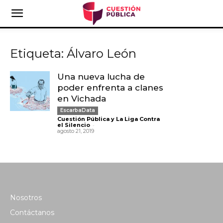
Etiqueta: Álvaro León
Una nueva lucha de
poder enfrenta a clanes
en Vichada
EscarbaData
Cuestión Pública y La Liga Contra
-
el Silencio
agosto 21, 2019
Nosotros
Contáctanos