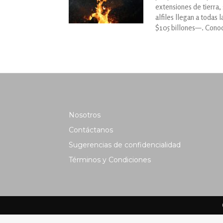
extensiones de tierra,
alfiles llegan a todas 
$105 billones—. ​​Con
Nosotros
Contáctanos
Sugerencias de confidencialidad
Términos y Condiciones