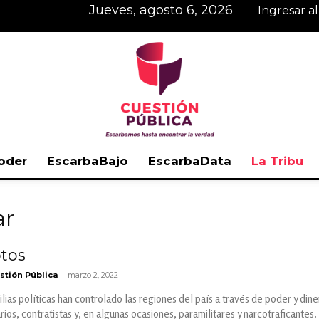
jueves, agosto 6, 2026
Ingresar a
oder
EscarbaBajo
EscarbaData
La Tribu
Cuestión
ar
tos
-
stión Pública
marzo 2, 2022
Pública
lias políticas han controlado las regiones del país a través de poder y din
ios, contratistas y, en algunas ocasiones, paramilitares y narcotraficantes.