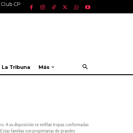
l Club CP
La Tribuna
Más
ero. A su disposición se enfilan tropas conformadas
 Estas familias son propietarias de grandes