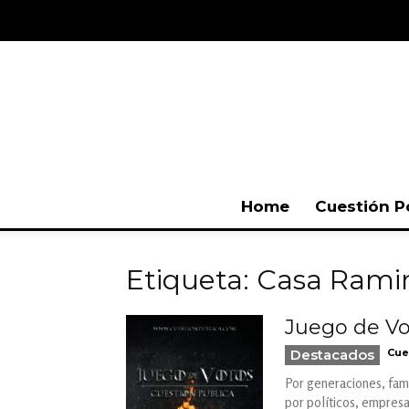
Home
Cuestión P
Etiqueta: Casa Rami
Juego de Vo
Destacados
Cue
Por generaciones, fami
por políticos, empresar