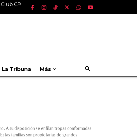
l Club CP
La Tribuna
Más
ero. A su disposición se enfilan tropas conformadas
 Estas familias son propietarias de grandes