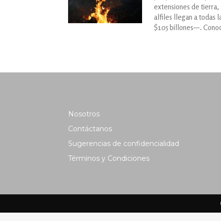
extensiones de tierra,
alfiles llegan a todas 
$105 billones—. ​​Con
Nosotros
Contáctanos
Sugerencias de confidencialidad
Términos y Condiciones