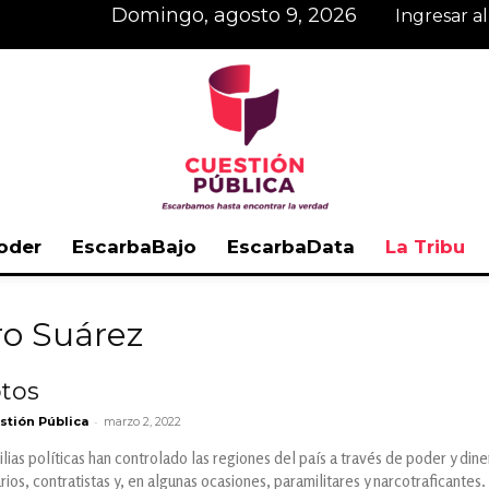
domingo, agosto 9, 2026
Ingresar a
oder
EscarbaBajo
EscarbaData
La Tribu
Cuestión
ro Suárez
tos
-
stión Pública
marzo 2, 2022
Pública
lias políticas han controlado las regiones del país a través de poder y din
ios, contratistas y, en algunas ocasiones, paramilitares y narcotraficantes.