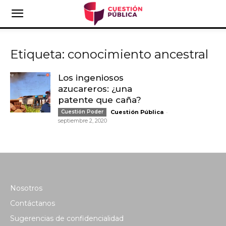
Etiqueta: conocimiento ancestral
Los ingeniosos
azucareros: ¿una
patente que caña?
-
Cuestión Poder
Cuestión Pública
septiembre 2, 2020
Nosotros
Contáctanos
Sugerencias de confidencialidad