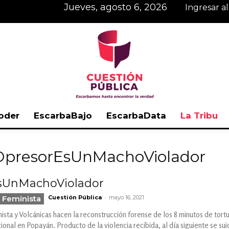
jueves, agosto 6, 2026
Ingresar a
oder
EscarbaBajo
EscarbaData
La Tribu
Cuestión
oOpresorEsUnMachoViolador
sUnMachoViolador
-
 Feminista
Cuestión Pública
mayo 16, 2021
Pública
ista y Volcánicas hacen la reconstrucción forense de los 8 minutos de tort
ional en Popayán. Producto de la violencia recibida, al día siguiente se sui