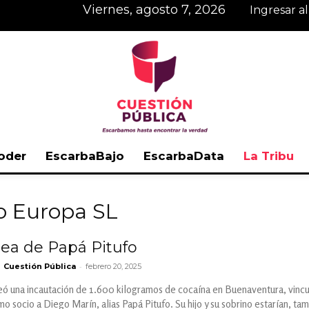
viernes, agosto 7, 2026
Ingresar a
oder
EscarbaBajo
EscarbaData
La Tribu
Cuestión
go Europa SL
dea de Papá Pitufo
-
Cuestión Pública
febrero 20, 2025
Pública
reó una incautación de 1.600 kilogramos de cocaína en Buenaventura, vin
o socio a Diego Marín, alias Papá Pitufo. Su hijo y su sobrino estarían, tam