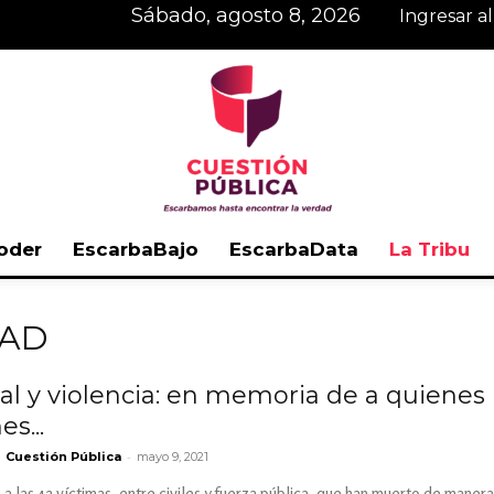
sábado, agosto 8, 2026
Ingresar a
oder
EscarbaBajo
EscarbaData
La Tribu
Cuestión
MAD
ial y violencia: en memoria de a quiene
s...
Pública
-
Cuestión Pública
mayo 9, 2021
las 42 víctimas, entre civiles y fuerza pública, que han muerto de manera 