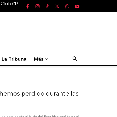
l Club CP
La Tribuna
Más
s hemos perdido durante las
violenta desde el inicio del Paro Nacional hasta el