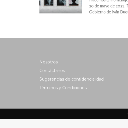
20 de mayo de 2021. Ta
Gobierno de Iván Duq
Nosotros
Contáctanos
Sugerencias de confidencialidad
Términos y Condiciones