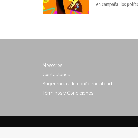
en campaña, los políti
Nosotros
Contáctanos
Sugerencias de confidencialidad
Términos y Condiciones