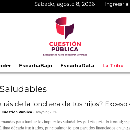
sábado, agosto 8, 2026
Ingresar a
oder
EscarbaBajo
EscarbaData
La Tribu
Cuestión
 Saludables
rás de la lonchera de tus hijos? Exceso d
-
Cuestión Pública
mayo 27, 2026
Pública
emandas para tumbar los impuestos saludables y el etiquetado frontal; 15 
última década frustrados, principalmente, por partidos financiados en un 42