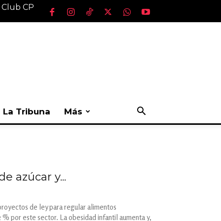
l Club CP
La Tribuna
Más
e azúcar y...
proyectos de ley para regular alimentos
 % por este sector. La obesidad infantil aumenta y,