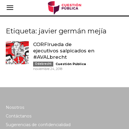
Etiqueta: javier germán mejía
CORFIrueda de
ejecutivos salpicados en
#AVALbrecht
-
Odebrecht
Cuestión Pública
noviembre 24, 2018
Nosotros
Contáctanos
Sugerencias de confidencialidad