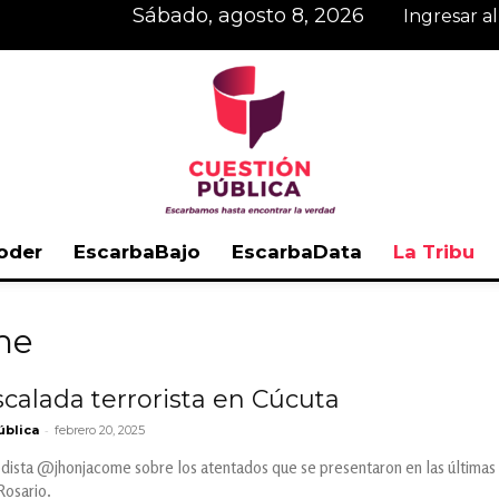
sábado, agosto 8, 2026
Ingresar a
oder
EscarbaBajo
EscarbaData
La Tribu
Cuestión
me
calada terrorista en Cúcuta
-
ública
febrero 20, 2025
Pública
ista @jhonjacome sobre los atentados que se presentaron en las últimas h
Rosario.