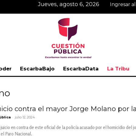
jueves, agosto 6, 2026
Ingresar a
oder
EscarbaBajo
EscarbaData
La Tribu
Cuestión
ano
icio contra el mayor Jorge Molano por la
-
ública
julio 12, 2024
Pública
el juicio en contra de este oficial de la policía acusado por el homicidio de
el Paro Nacional.