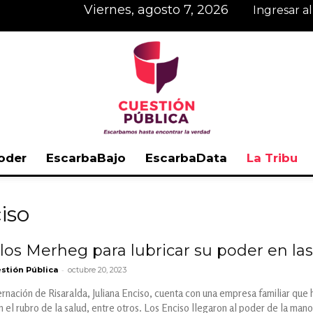
viernes, agosto 7, 2026
Ingresar a
oder
EscarbaBajo
EscarbaData
La Tribu
Cuestión
iso
 los Merheg para lubricar su poder en la
-
stión Pública
octubre 20, 2023
Pública
rnación de Risaralda, Juliana Enciso, cuenta con una empresa familiar que
n el rubro de la salud, entre otros. Los Enciso llegaron al poder de la 