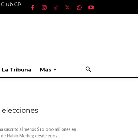
l Club CP
La Tribuna
Más
s elecciones
 ha suscrito al menos $10.000 millones en
mano de Habib Merheg desde 2002.