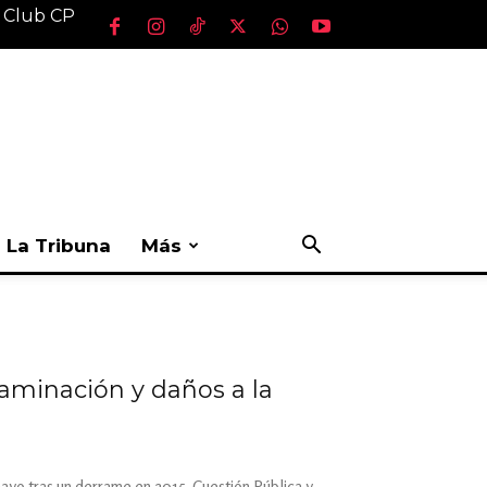
l Club CP
La Tribuna
Más
aminación y daños a la
mayo tras un derrame en 2015, Cuestión Pública y