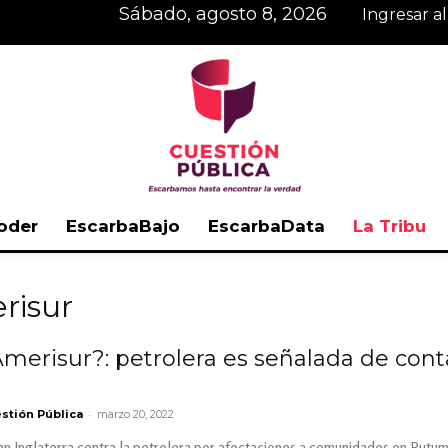
sábado, agosto 8, 2026
Ingresar a
oder
EscarbaBajo
EscarbaData
La Tribu
Cuestión
risur
merisur?: petrolera es señalada de cont
Pública
-
stión Pública
marzo 20, 2022
 en Inglaterra contra la petrolera por afectaciones a comunidades en Putu