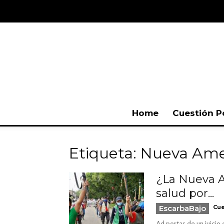
Home
Cuestión P
Etiqueta: Nueva Ame
¿La Nueva A
salud por...
EscarbaBajo
Cue
Ad portas de un juicio