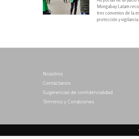
Mongabay Latam recoge
tres convenios de la e
protección y vigilancia
Nosotros
Contáctanos
Sugerencias de confidencialidad
Términos y Condiciones