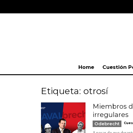
Home
Cuestión P
Etiqueta: otrosí
Miembros de
irregulares
Odebrecht
Cues
A pesar de que durante