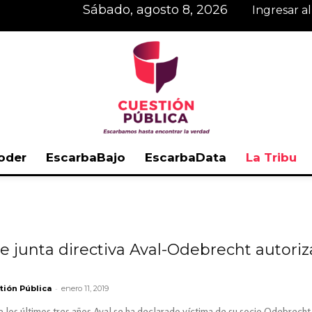
sábado, agosto 8, 2026
Ingresar a
oder
EscarbaBajo
EscarbaData
La Tribu
Cuestión
 junta directiva Aval-Odebrecht autoriz
Pública
-
tión Pública
enero 11, 2019
 los últimos tres años Aval se ha declarado víctima de su socio Odebrecht e