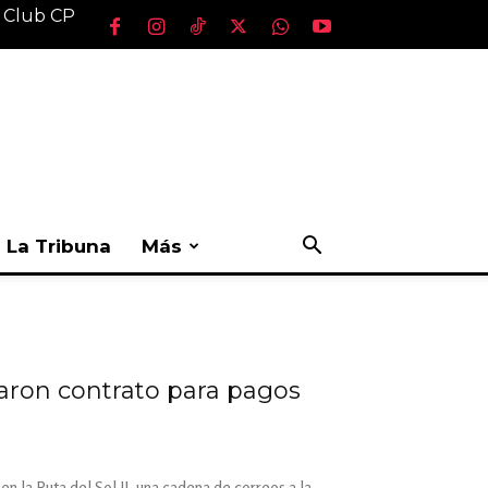
l Club CP
La Tribuna
Más
aron contrato para pagos
n la Ruta del Sol II, una cadena de correos a la