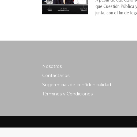
que Cuestión Pública y
junta, con el fin de le
Nosotros
Contáctanos
Sugerencias de confidencialidad
Términos y Condiciones