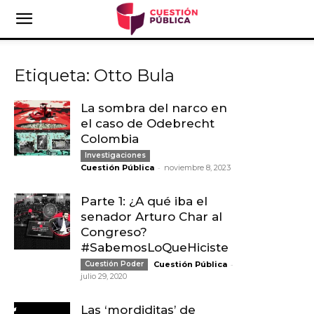
Etiqueta: Otto Bula
La sombra del narco en
el caso de Odebrecht
Colombia
Investigaciones
-
Cuestión Pública
noviembre 8, 2023
Parte 1: ¿A qué iba el
senador Arturo Char al
Congreso?
#SabemosLoQueHiciste
-
Cuestión Poder
Cuestión Pública
julio 29, 2020
Las ‘mordiditas’ de