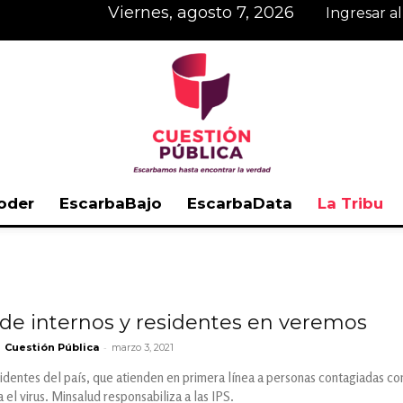
viernes, agosto 7, 2026
Ingresar a
oder
EscarbaBajo
EscarbaData
La Tribu
Cuestión
de internos y residentes en veremos
-
Cuestión Pública
marzo 3, 2021
Pública
identes del país, que atienden en primera línea a personas contagiadas co
a el virus. Minsalud responsabiliza a las IPS.