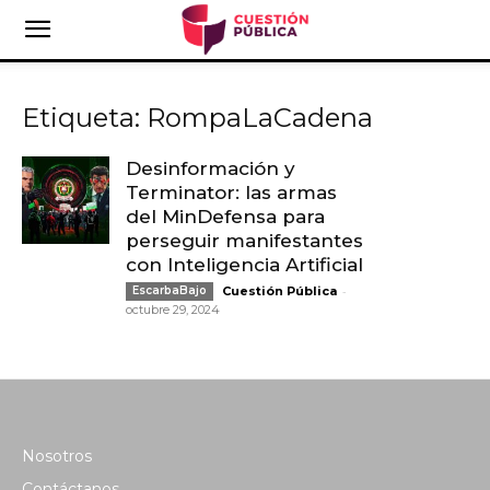
Etiqueta: RompaLaCadena
Desinformación y
Terminator: las armas
del MinDefensa para
perseguir manifestantes
con Inteligencia Artificial
-
EscarbaBajo
Cuestión Pública
octubre 29, 2024
Nosotros
Contáctanos