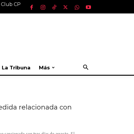
l Club CP
La Tribuna
Más
edida relacionada con
ue sancionado con tres días de arresto. El