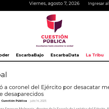
viernes, agosto 7, 2026
Ingresar a
oder
EscarbaBajo
EscarbaData
La Tribu
Cuestión
al
ó a coronel del Ejército por desacatar m
e desaparecidos
Pública
-
Cuestión Pública
julio 14, 2025
rge Emerson Melgarejo, director de la Escuela de Logística del Ejército, f