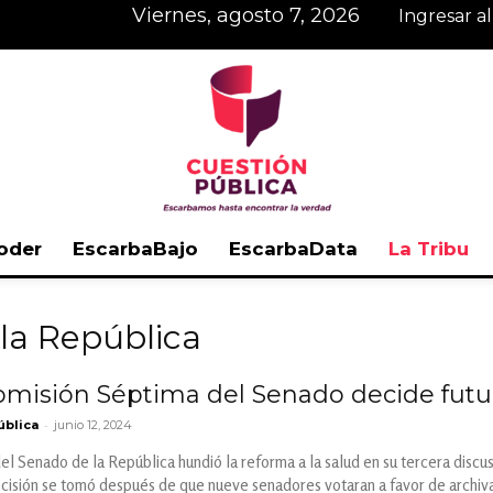
viernes, agosto 7, 2026
Ingresar a
oder
EscarbaBajo
EscarbaData
La Tribu
Cuestión
la República
omisión Séptima del Senado decide futu
-
ública
junio 12, 2024
Pública
l Senado de la República hundió la reforma a la salud en su tercera discus
decisión se tomó después de que nueve senadores votaran a favor de archiv