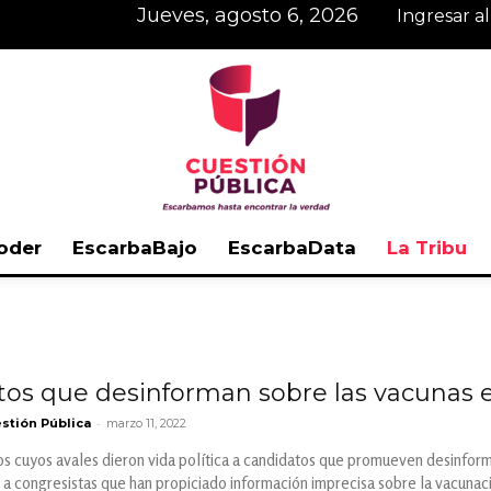
jueves, agosto 6, 2026
Ingresar a
oder
EscarbaBajo
EscarbaData
La Tribu
Cuestión
tos que desinforman sobre las vacunas 
-
stión Pública
marzo 11, 2022
Pública
os cuyos avales dieron vida política a candidatos que promueven desinfo
 a congresistas que han propiciado información imprecisa sobre la vacuna