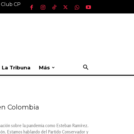
l Club CP
La Tribuna
Más
en Colombia
rmación sobre la pandemia como Esteban Ramírez.
ción. Estamos hablando del Partido Conservador y