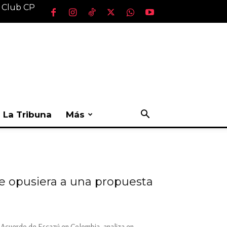
l Club CP
La Tribuna
Más
e opusiera a una propuesta
l Acuerdo de Escazú en Colombia, analiza en