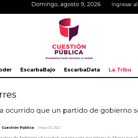
domingo, agosto 9, 2026
Ingresar a
oder
EscarbaBajo
EscarbaData
La Tribu
Cuestión
rres
a ocurrido que un partido de gobierno s
Pública
-
Cuestión Pública
mayo 23, 2022
rectora de Ambiente y Sociedad, organización que integra la Alianza por e