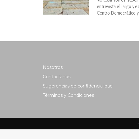
entrevista el largo y 
Centro Democrático y 
Nosotros
Contáctanos
Sugerencias de confidencialidad
Términos y Condiciones