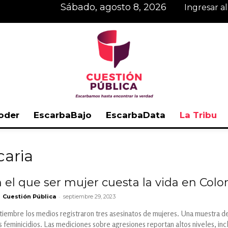
sábado, agosto 8, 2026
Ingresar a
oder
EscarbaBajo
EscarbaData
La Tribu
Cuestión
caria
 el que ser mujer cuesta la vida en Col
-
Cuestión Pública
septiembre 29, 2023
Pública
ptiembre los medios registraron tres asesinatos de mujeres. Una muestra de
s feminicidios. Las mediciones sobre agresiones reportan altos niveles, incl