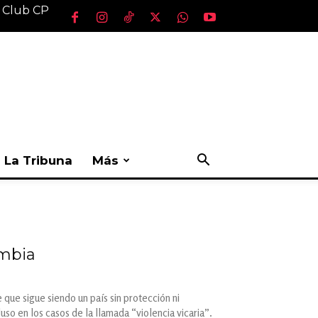
l Club CP
La Tribuna
Más
ombia
 que sigue siendo un país sin protección ni
uso en los casos de la llamada “violencia vicaria”.