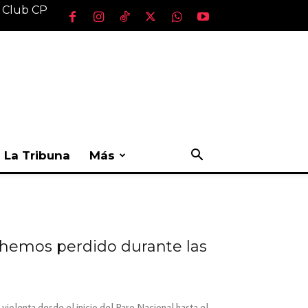
l Club CP
La Tribuna
Más
s hemos perdido durante las
violenta desde el inicio del Paro Nacional hasta el