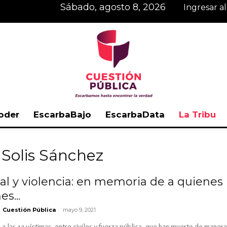
sábado, agosto 8, 2026
Ingresar a
oder
EscarbaBajo
EscarbaData
La Tribu
Cuestión
 Solis Sánchez
ial y violencia: en memoria de a quiene
s...
Pública
-
Cuestión Pública
mayo 9, 2021
las 42 víctimas, entre civiles y fuerza pública, que han muerto de manera 