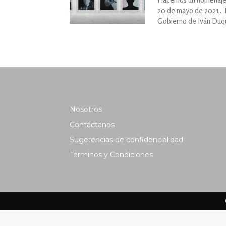
20 de mayo de 2021. Ta
Gobierno de Iván Duq
Nosotros
Contáctanos
Sugerencias de confidencialidad
Términos y Condiciones