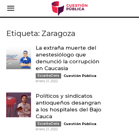
Etiqueta: Zaragoza
La extraña muerte del
anestesiólogo que
denunció la corrupción
en Caucasia
-
EscarbaData
Cuestión Pública
enero 21, 2022
Políticos y sindicatos
antioqueños desangran
a los hospitales del Bajo
Cauca
-
EscarbaData
Cuestión Pública
enero 21, 2022