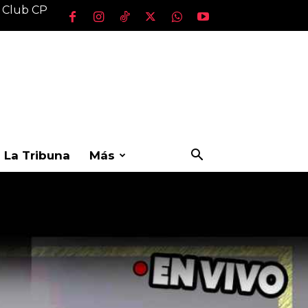
l Club CP
La Tribuna
Más