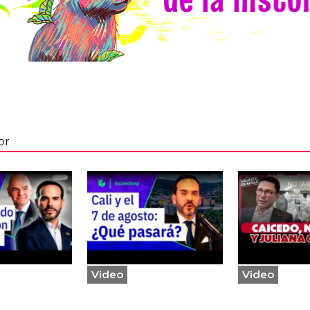
or
Video
Video