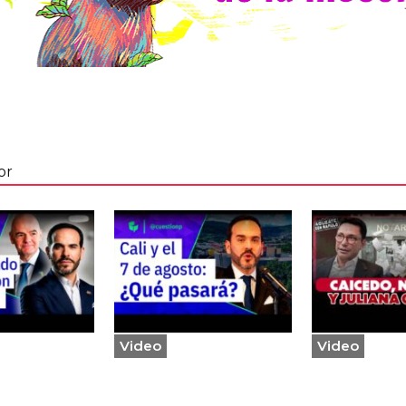
or
Video
Video