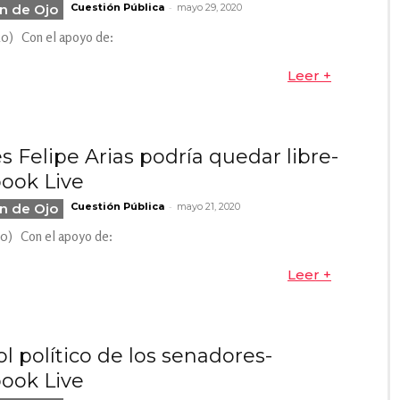
-
n de Ojo
Cuestión Pública
mayo 29, 2020
20) Con el apoyo de:
Leer +
s Felipe Arias podría quedar libre-
ook Live
-
n de Ojo
Cuestión Pública
mayo 21, 2020
20) Con el apoyo de:
Leer +
l político de los senadores-
ook Live