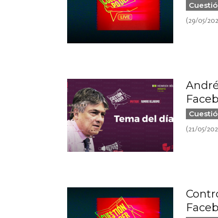
Cuestió
(29/05/20
André
Faceb
Cuestió
(21/05/20
Contro
Faceb