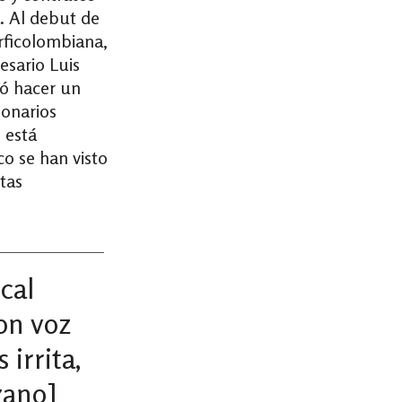
a. Al debut de
ficolombiana,
esario Luis
ió hacer un
ionarios
 está
o se han visto
tas
scal
on voz
 irrita,
zano]