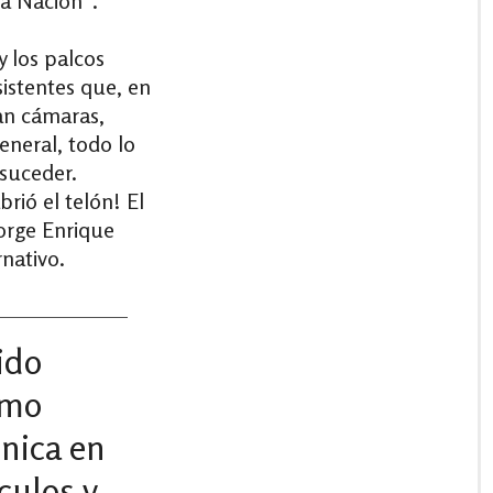
la Nación”.
y los palcos
istentes que, en
ían cámaras,
general, todo lo
 suceder.
rió el telón! El
Jorge Enrique
nativo.
ido
omo
nica en
culos y