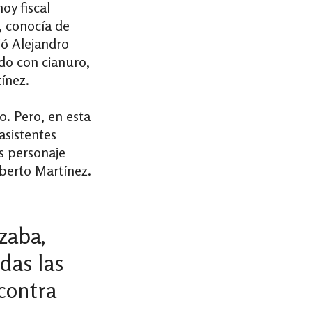
oy fiscal
 conocía de
ió Alejandro
ado con cianuro,
tínez.
. Pero, en esta
asistentes
s personaje
berto Martínez.
zaba,
das las
contra