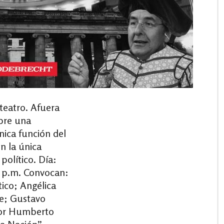
 teatro. Afuera
obre una
nica función del
n la única
político. Día:
0 p.m. Convocan:
ico; Angélica
de; Gustavo
tor Humberto