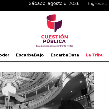
sábado, agosto 8, 2026
Ingresar a
oder
EscarbaBajo
EscarbaData
La Tribu
Cuestión
Pública