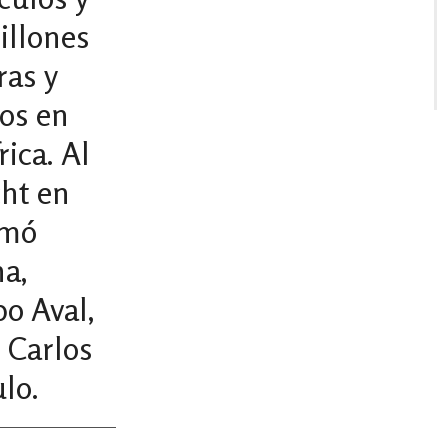
illones
ras y
dos en
ica. Al
ht en
umó
a,
po Aval,
 Carlos
lo.