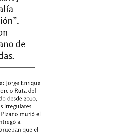
alía
ión”.
on
lano de
das.
e: Jorge Enrique
sorcio Ruta del
ado desde 2010,
 irregulares
 Pizano murió el
ntregó a
 prueban que el