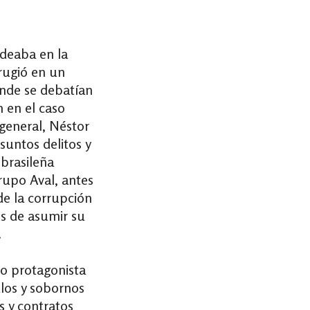
deaba en la
 rugió en un
onde se debatían
 en el caso
general, Néstor
untos delitos y
 brasileña
upo Aval, antes
de la corrupción
es de asumir su
.
o protagonista
los y sobornos
s y contratos