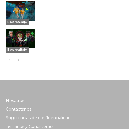
EscarbaBajo
EscarbaBajo
Nosotros
Contáctanos
Sugerencias de confidencialidad
Términos y Condiciones